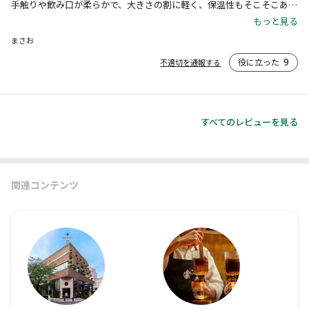
手触りや飲み口が柔らかで、大きさの割に軽く、保温性もそこそこあ
る。

もっと見る
届いたグラデーションが気に入れば、ステンレス製のマグカップよりも
まさお
確実に幸せな気分で一時を楽しむことができる面白い一品。
役に立った
9
不適切を通報する
すべてのレビューを見る
関連コンテンツ