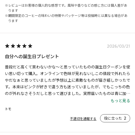
レビューはお客様の個人的な感想です。風味や香りなどの感じ方には個人差があ
ります
期間限定のコーヒーの味わいの特徴やパッケージ等は投稿時とは異なる場合があ
ります
2026/03/21
自分への誕生日プレゼント
普段だと高くて買わないかな〜と思っていたものの誕生日クーポンを使
い思い切って購入。オンラインで色味が見れないしこの値段で外れたら
やだなぁと思っていましたが予想以上に素敵なものが届き嬉しかったで
す。本来はピンクが好きで違う方も迷っていましたが、でもこっちの色
のが外れなさそうだしと思って選びました。実際届いたものは青に加え
てピンクっぽい色味も混ざったグラデーションの感じで満足いく品が届
もっと見る
きました。とてもよかったからついついもう一個のほうも揃えたくなり
トモ
ます。
役に立った
2
不適切を通報する