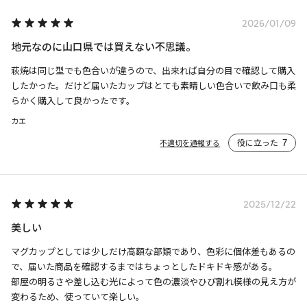
2026/01/09
地元なのに山口県では買えない不思議。
萩焼は同じ型でも色合いが違うので、出来れば自分の目で確認して購入
したかった。だけど届いたカップはとても素晴しい色合いで飲み口も柔
らかく購入して良かったです。
カエ
役に立った
7
不適切を通報する
2025/12/22
美しい
マグカップとしては少しだけ高額な部類であり、色彩に個体差もあるの
で、届いた商品を確認するまではちょっとしたドキドキ感がある。

部屋の明るさや差し込む光によって色の濃淡やひび割れ模様の見え方が
変わるため、使っていて楽しい。
