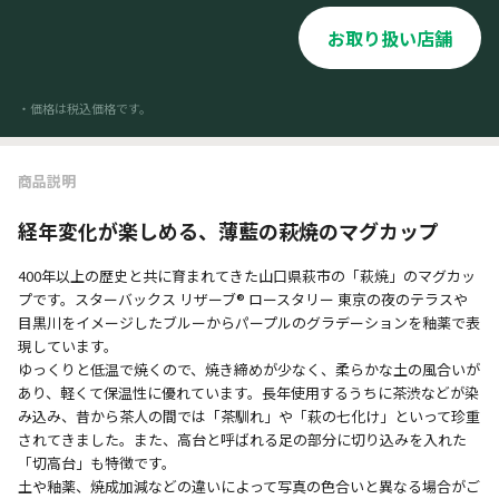
お取り扱い店舗
・価格は税込価格です。
商品説明
経年変化が楽しめる、薄藍の萩焼のマグカップ
400年以上の歴史と共に育まれてきた山口県萩市の「萩焼」のマグカッ
プです。スターバックス リザーブ® ロースタリー 東京の夜のテラスや
目黒川をイメージしたブルーからパープルのグラデーションを釉薬で表
現しています。
ゆっくりと低温で焼くので、焼き締めが少なく、柔らかな土の風合いが
あり、軽くて保温性に優れています。長年使用するうちに茶渋などが染
み込み、昔から茶人の間では「茶馴れ」や「萩の七化け」といって珍重
されてきました。また、高台と呼ばれる足の部分に切り込みを入れた
「切高台」も特徴です。
土や釉薬、焼成加減などの違いによって写真の色合いと異なる場合がご