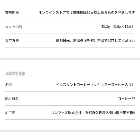
賞味期限
オンラインストアでは賞味期限50日以上あるものを発送します
セット内容
43.2g （3.6g×12本）
保存方法
直射日光、高温多湿を避け常温で保存してください
原材料情報
名称
インスタントコーヒー（レギュラーコーヒー入り）
原材料名
コーヒー豆
加工所
共栄フーズ株式会社 京都府久世郡久御山町市田石橋5