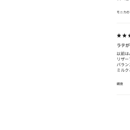
モニカの
ラテが
以前は
リザー
バラン
ミルク
朔夜