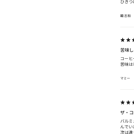
ひきつ
韓 志和
苦味し
コーヒ
苦味は
マミー
ザ・コ
バルミ
んでい
次は違