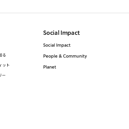
Social Impact
Social Impact
知る
People & Community
ィット
Planet
リー