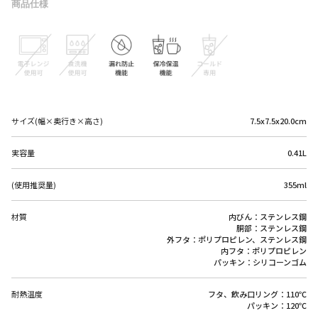
商品仕様
サイズ(幅×奥行き×高さ)
7.5x7.5x20.0cm
実容量
0.41L
(使用推奨量)
355ml
材質
内びん：ステンレス鋼
胴部：ステンレス鋼
外フタ：ポリプロピレン、ステンレス鋼
内フタ：ポリプロピレン
パッキン：シリコーンゴム
耐熱温度
フタ、飲み口リング：110℃
パッキン：120℃