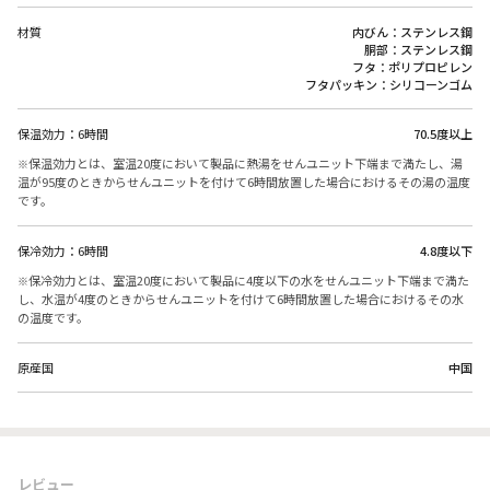
材質
内びん：ステンレス鋼
胴部：ステンレス鋼
フタ：ポリプロピレン
フタパッキン：シリコーンゴム
保温効力：6時間
70.5度以上
保温効力とは、室温20度において製品に熱湯をせんユニット下端まで満たし、湯
温が95度のときからせんユニットを付けて6時間放置した場合におけるその湯の温度
です。
保冷効力：6時間
4.8度以下
保冷効力とは、室温20度において製品に4度以下の水をせんユニット下端まで満た
し、水温が4度のときからせんユニットを付けて6時間放置した場合におけるその水
の温度です。
原産国
中国
レビュー