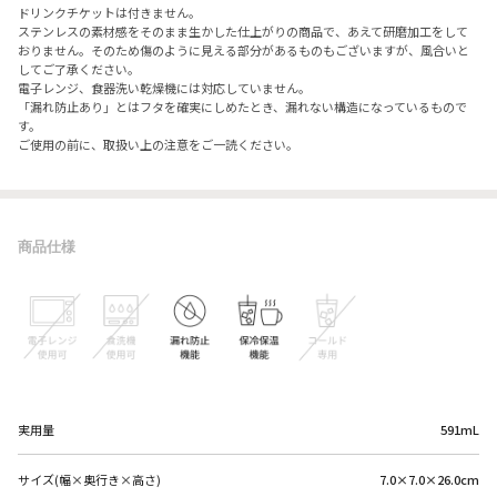
ドリンクチケットは付きません。
ステンレスの素材感をそのまま生かした仕上がりの商品で、あえて研磨加工をして
おりません。そのため傷のように見える部分があるものもございますが、風合いと
してご了承ください。
電子レンジ、食器洗い乾燥機には対応していません。
「漏れ防止あり」とはフタを確実にしめたとき、漏れない構造になっているもので
す。
ご使用の前に、取扱い上の注意をご一読ください。
商品仕様
実用量
591mL
サイズ(幅×奥行き×高さ)
7.0×7.0×26.0cm