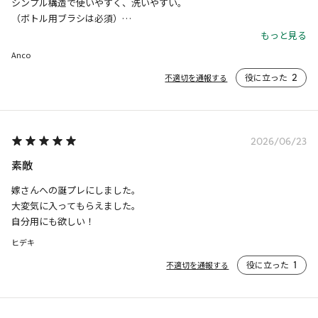
シンプル構造で使いやすく、洗いやすい。

（ボトル用ブラシは必須）

保温性も高くて、とにかく使い勝手が良いです。

もっと見る
過去イチのヒットでコレばかり使うようになりました。
Anco
役に立った
2
不適切を通報する
2026/06/23
素敵
嫁さんへの誕プレにしました。

大変気に入ってもらえました。

自分用にも欲しい！
ヒデキ
役に立った
1
不適切を通報する