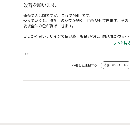
改善を願います。
通勤で大活躍ですが、これで2個目です。

使っていくと、持ち手のシワが酷く、色も褪せてきます。その
後袋全体の色が剥げてきます。

せっかく良いデザインで使い勝手も良いのに、耐久性がガッカ
リです。多少高価になっても良いので改善してくれたらありが
もっと見
たいです。
さと
役に立った
16
不適切を通報する