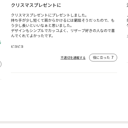
クリスマスプレゼントに
クリスマスプレゼントにプレゼントしました。

持ち手が少し短くて肩からかけるには窮屈そうだったので、も
う少し長いといいなぁと思いました。

デザインもシンプルでカッコよく、リザーブ好きの人なので喜
んでくれてよかったです。
る
ピヨピヨ
役に立った
7
不適切を通報する