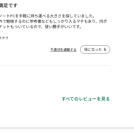
満足です
ノートPCを手軽に持ち運べる大きさを探していました。

外で勉強するのに参考書などもしっかり入るマチもあり、内ポ
ケットもついているので、使い勝手がいいです。
ステラ
役に立った
6
不適切を通報する
すべてのレビューを見る