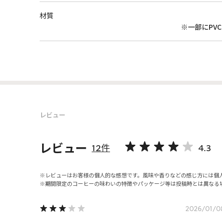
材質
※一部にPV
レビュー
レビュー
12件
4.3
レビューはお客様の個人的な感想です。風味や香りなどの感じ方には個
期間限定のコーヒーの味わいの特徴やパッケージ等は投稿時とは異なる
2026/01/0