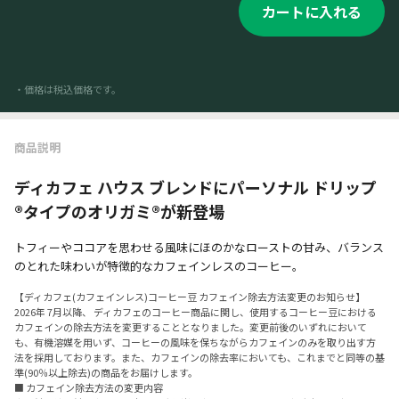
カートに入れる
・価格は税込価格です。
商品説明
ディカフェ ハウス ブレンドにパーソナル ドリップ
®タイプのオリガミ®が新登場
トフィーやココアを思わせる風味にほのかなローストの甘み、バランス
のとれた味わいが特徴的なカフェインレスのコーヒー。
【ディカフェ(カフェインレス)コーヒー豆​ カフェイン除去方法変更のお知らせ​】
2026年 7月以降、 ディカフェのコーヒー商品に関し、使用するコーヒー豆における
カフェインの除去方法を変更することとなりました。​変更前後のいずれにおいて
も、有機溶媒を用いず、コーヒーの風味を保ちながらカフェインのみを取り出す方
法を採用しております。​また、カフェインの除去率においても、これまでと同等の基
準(90％以上除去)の商品をお届けします。
■ カフェイン除去方法の変更内容​