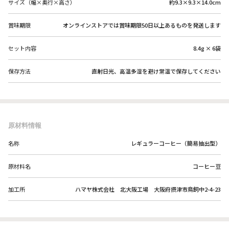
サイズ（幅×奥行×高さ）
約9.3×9.3×14.0cm
賞味期限
オンラインストアでは賞味期限50日以上あるものを発送します
セット内容
8.4g × 6袋
保存方法
直射日光、高温多湿を避け常温で保存してください
原材料情報
名称
レギュラーコーヒー（簡易抽出型）
原材料名
コーヒー豆
加工所
ハマヤ株式会社 北大阪工場 大阪府摂津市鳥飼中2-4-23