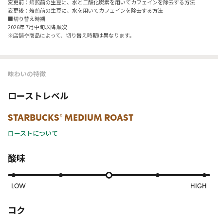
変更前：焙煎前の生豆に、水と二酸化炭素を用いてカフェインを除去する方法​
変更後：焙煎前の生豆に、水を用いてカフェインを除去する方法
■切り替え時期​
2026年 7月中旬以降 順次​
※店舗や商品によって、切り替え時期は異なります。
味わいの特徴
ローストレベル
STARBUCKS® MEDIUM ROAST
ローストについて
酸味
LOW
HIGH
コク