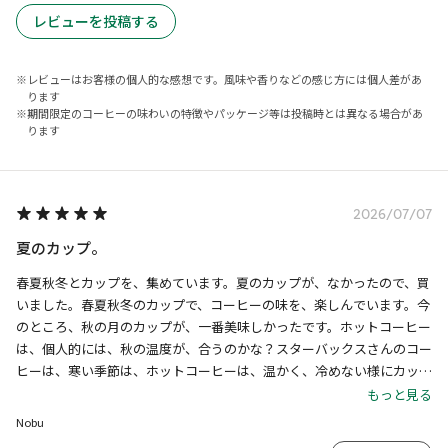
レビューを投稿する
レビューはお客様の個人的な感想です。風味や香りなどの感じ方には個人差があ
ります
期間限定のコーヒーの味わいの特徴やパッケージ等は投稿時とは異なる場合があ
ります
2026/07/07
夏のカップ。
春夏秋冬とカップを、集めています。夏のカップが、なかったので、買
いました。春夏秋冬のカップで、コーヒーの味を、楽しんでいます。今
のところ、秋の月のカップが、一番美味しかったです。ホットコーヒー
は、個人的には、秋の温度が、合うのかな？スターバックスさんのコー
ヒーは、寒い季節は、ホットコーヒーは、温かく、冷めない様にカップ
の縁が、厚いのかな？暑い季節は、アイスコーヒーは、ステンレスタン
もっと見る
ブラーで、冷たい保温専用で、美味しく飲める様に出来ているのかな？
Nobu
カップのコーヒーの美味しさは、季節や気分や場所や人や会話によっ