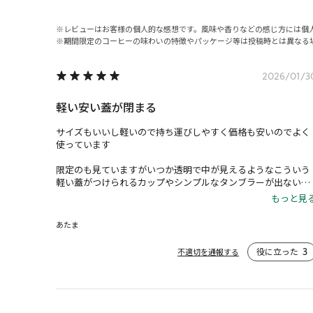
レビューはお客様の個人的な感想です。風味や香りなどの感じ方には個
期間限定のコーヒーの味わいの特徴やパッケージ等は投稿時とは異なる
2026/01/3
軽い安い蓋が閉まる
サイズもいいし軽いので持ち運びしやすく価格も安いのでよく
使っています

限定のも見ていますがいつか透明で中が見えるようなこういう
軽い蓋がつけられるカップやシンプルなタンブラーが出ないか
なと待っています

もっと見
グランデやベンティなど大きいサイズが入る透明な軽い割れな
いものが欲しいです

あたま
蓋を閉めるとホイップ潰れたりするし大きめのを持ち歩きたい
のに透明はグラスか小さいサイズしかなくテイクアウトするに
役に立った
3
不適切を通報する
も結構不便な気がします