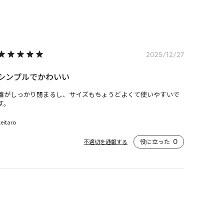
2025/12/27
シンプルでかわいい
蓋がしっかり閉まるし、サイズもちょうどよくて使いやすいで
す。
keitaro
役に立った
0
不適切を通報する