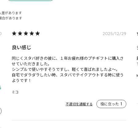
人差があります
場合があります
0
2025/12/29
良い感じ
同じくスタバ好きの彼に、１年お疲れ様のプチギフトに購入さ
せていただきました。

シンプルで使いやすそうですし、軽くて喜ばれましたよ〜。

自宅でダラダラしたい時、スタバでテイクアウトする時に使う
ようです！
る
ミコ
役に立った
1
不適切を通報する