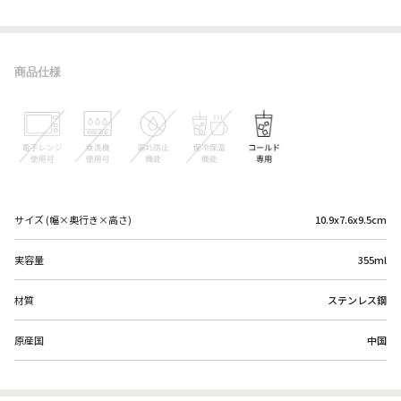
商品仕様
サイズ (幅×奥行き×高さ)
10.9x7.6x9.5cm
実容量
355ml
材質
ステンレス鋼
原産国
中国