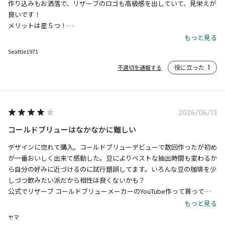
作り込みもお洒落で、リザーブのロゴも高級感を出していて、見栄えが
良いです！

メリットは星５つ！

もっと見る
デメリットは、水出しなので仕方ないが抽出時間が長い。夜に仕込んで
Seattle1971
翌日飲む感じです。

役に立った
1
不適切を通報する
コーヒー豆の使用が多い、ちなみに自分は１回３５グラムで抽出してい
ます。

グラス、３杯くらい飲めます。何杯も飲む方には少なく感じるかも。

フィルター部分の一番下のスクリューフィルターの取り外しが上手く行
2026/06/13
かない事もあります。

デメリットは星２つ。

コールドブリューはなかなかに難しい
デザインに惚れて購入。コールドブリューデビューで数回作ったが初め
ちなみに昨年より主に夏場に使用しています。パーツのシリコンゴムが
が一番おいしく出来て感動した。豆によりベストな抽出時間も変わるか
破れだしているので、スペアパーツを販売してくれると、長いお付き合
ら自分の好みに近づけるのに試行錯誤してます。いろんな豆の珈琲を少
いができると思います。

しづつ飲みたい派だから相性は良くないかも？

スタバさん、スペアパーツの販売もお願いします。

公式でリザーブ コールドブリューメーカーのYouTube作って貰ってア
ドバイスが欲しい
メリットとデメリットを鑑みて、星３つです。
もっと見る
ヤマ