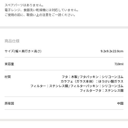
スペアパーツはありません。
電子レンジ、食器洗い乾燥機には対応していません。
ご使用の前に、取扱い上の注意をご一読ください。
商品仕様
サイズ(幅×奥行き×高さ)
9.2x9.2x22.0cm
実容量
710ml
材質
フタ：木製 / フタパッキン：シリコーンゴム
カラフェ（ガラス本体）：ほうけい酸ガラス
フィルター：ステンレス鋼 / フィルターパッキン：シリコーンゴム
フィルターフタ：ステンレス鋼
原産国
中国