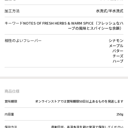
加工方法
水洗式/半水洗式
キーワード
NOTES OF FRESH HERBS & WARM SPICE（フレッシュなハ
ーブの風味とスパイシーな余韻）
相性のよいフレーバー
シナモン
メープル
バター
チーズ
ハーブ
商品仕様
賞味期限
オンラインストアでは賞味期限50日以上あるものを発送します
内容量
250g
保存方法
直射日光、高温多湿を避け常温で保存してください