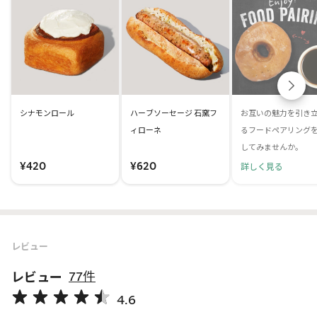
シナモンロール
ハーブソーセージ 石窯フ
お互いの魅力を引き
ィローネ
るフードペアリング
してみませんか。
¥420
¥620
詳しく見る
レビュー
レビュー
77件
4.6