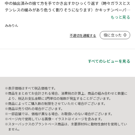
中の抽出済みの捨て方を手でかき出すかひっくり返す（時々ガラスとス
テンレスの緩みがあり危うく割りそうになります）かキッチンペーパー
の上に出し水分を切るか迷っています。そのまま流しに捨てたくない為
もっと見る
です。

みみりん
是非よい方法があったら教えてください。
役に立った
0
不適切を通報する
すべてのレビューを見る
表示価格はすべて税込価格です。
商品をまとめてお会計される場合、消費税の計算上、商品の組み合わせと数量に
より、税込お支払金額に1円単位の端数が発生することがございます。
商品によってご購入数の制限をさせていただく場合がございます。
商品は売り切れの場合がございます。
一部店舗では、価格が異なる場合、お取扱いのない場合がございます。
ページ内で使用している画像・イラストはイメージを含みます。
スターバックスのプラントベース商品は、主要原材料に動物性食材を使用してい
ません。