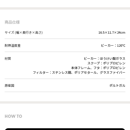
商品仕様
サイズ (幅×奥行き×高さ)
16.5×11.7×24cm
耐熱温度差
ビーカー：120℃
材質
ビーカー：ほうけい酸ガラス
スクープ：ポリプロピレン
本体フレーム、フタ：ポリプロピレン
フィルター：ステンレス鋼、ポリアセタール、グラスファイバー
原産国
ポルトガル
HOW TO