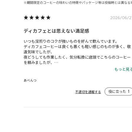
期間限定のコーヒーの味わいの特徴やパッケージ等は投稿時とは異なる
2026/06/2
ディカフェとは思えない満足感
いつも深煎りのコクが強いものを好んで飲んでいます。

ディカフェコーヒーは良くも悪くも軽い感じのものが多く、敬
遠気味でしたが、

夜どうしても作業したく、気分転換に店頭でこちらのコーヒー
を頼みましたが、

しっかり重たい感じがあり、普段ロースティなコーヒーを好む
もっと見
自分でも

とても満足度の高いコーヒーでした。
あべんつ
役に立った
1
不適切を通報する