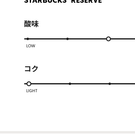
STARBUCKS® RESERVE
酸味
LOW
コク
LIGHT