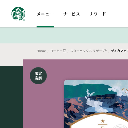
メニュー
サービス
リワード
Home
コーヒー豆
スターバックス リザーブ®
ディカフェ 
限定
店舗