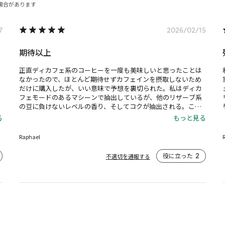
場合があります
7
2026/02/15
期待以上
正直ディカフェ系のコーヒーを一度も美味しいと思ったことは
なかったので、ほとんど期待せずカフェインを摂取しないため
だけに購入したが、いい意味で予想を裏切られた。私はディカ
フェモードのあるマシーンで抽出しているが、他のリザーブ系
の豆に負けないレベルの香り、そしてコクが抽出される。この
豆がシーズンを通して存在することに感謝したい。
る
もっと見る
Raphael
役に立った
2
不適切を通報する