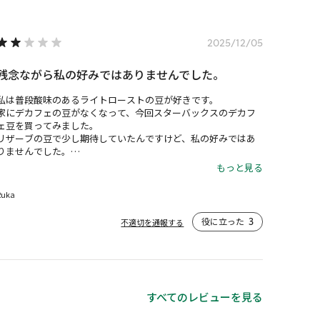
2025/12/05
残念ながら私の好みではありませんでした。
私は普段酸味のあるライトローストの豆が好きです。

家にデカフェの豆がなくなって、今回スターバックスのデカフ
ェ豆を買ってみました。

リザーブの豆で少し期待していたんですけど、私の好みではあ
りませんでした。

こちらは豆の表面に油分が浮いているダークローストの豆で
もっと見る
す。

ハンドドリップで飲んでみましたが、焦げた苦みがしてすこし
Ruka
不快な後味でした。

ラテにしたら合うかもしれません。
役に立った
3
不適切を通報する
すべてのレビューを見る