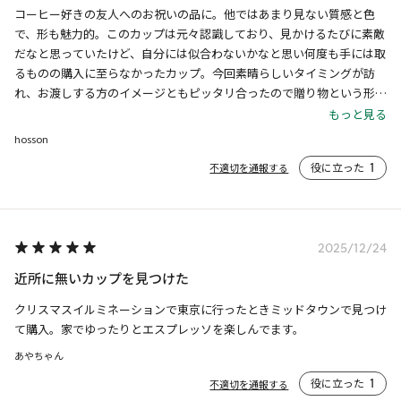
コーヒー好きの友人へのお祝いの品に。他ではあまり見ない質感と色
で、形も魅力的。このカップは元々認識しており、見かけるたびに素敵
だなと思っていたけど、自分には似合わないかなと思い何度も手には取
るものの購入に至らなかったカップ。今回素晴らしいタイミングが訪
れ、お渡しする方のイメージともピッタリ合ったので贈り物という形で
チョイスすることが出来ました。おめでとうございます。あなたのコー
もっと見る
ヒーライフが更に豊かになりますように！
hosson
役に立った
1
不適切を通報する
2025/12/24
近所に無いカップを見つけた
クリスマスイルミネーションで東京に行ったときミッドタウンで見つけ
て購入。家でゆったりとエスプレッソを楽しんでます。
あやちゃん
役に立った
1
不適切を通報する