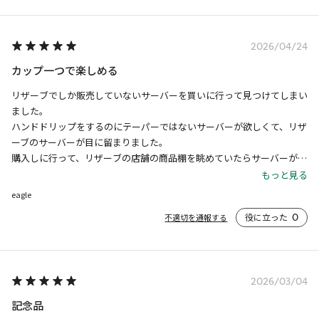
2026/04/24
カップ一つで楽しめる
リザーブでしか販売していないサーバーを買いに行って見つけてしまい
ました。

ハンドドリップをするのにテーパーではないサーバーが欲しくて、リザ
ーブのサーバーが目に留まりました。

購入しに行って、リザーブの店舗の商品棚を眺めていたらサーバーが飾
られていなくて探していたらこのカップを見つけました。

もっと見る
色みが良くて派手さがない落ち着いた風合い。

eagle
マキネッタで抽出してこのカップで飲みました。

役に立った
0
不適切を通報する
ソーサーもあったらよかったなと思いましたが敷物を探したり作ったり
楽しんでみようと思います。
2026/03/04
記念品