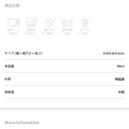
商品仕様
サイズ (幅×奥行き×高さ)
8.0x5.6x6.5cm
実容量
89ml
材質
陶磁器
原産国
中国
More Infomation