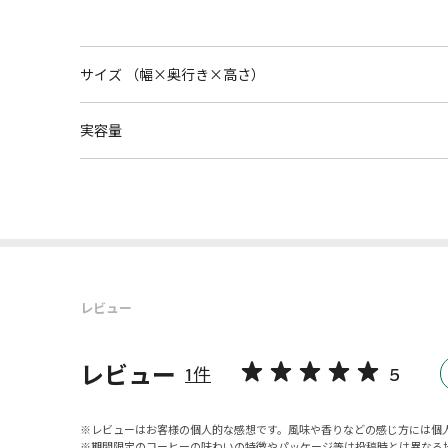
サイズ （幅×奥行き×高さ）
実容量
レビュー
レビュー
1件
5
レビューはお客様の個人的な感想です。風味や香りなどの感じ方には個
期間限定のコーヒーの味わいの特徴やパッケージ等は投稿時とは異なる