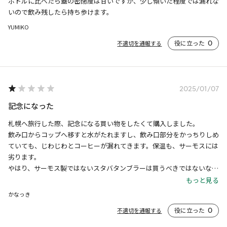
ボトルに比べたら蓋の密閉度は甘いですが、少し傾いた程度では漏れな
いので飲み残したら持ち歩けます。
YUMIKO
役に立った
0
不適切を通報する
2025/01/07
記念になった
札幌へ旅行した際、記念になる買い物をしたくて購入しました。

飲み口からコップへ移すと水がたれますし、飲み口部分をかっちりしめ
ていても、じわじわとコーヒーが漏れてきます。保温も、サーモスには
劣ります。

やはり、サーモス製ではないスタバタンブラーは買うべきではないなと
思いました。

もっと見る
デザインが可愛いので、漏れなければ高くても不満はありませんが、細
かなっき
部が甘い作りなのは残念です。
役に立った
0
不適切を通報する