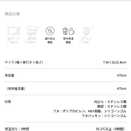
商品仕様
サイズ (幅×奥行き×高さ)
7.0x7.2x21.8cm
実容量
473ml
（使用推奨量）
473ml
材質
内びん：ステンレス鋼
胴部：ステンレス鋼
フタ：ポリプロピレン、ABS樹脂、シリコーンゴム
フタパッキン：シリコーンゴム
保温効力：6時間
55.2℃以上（6時間）