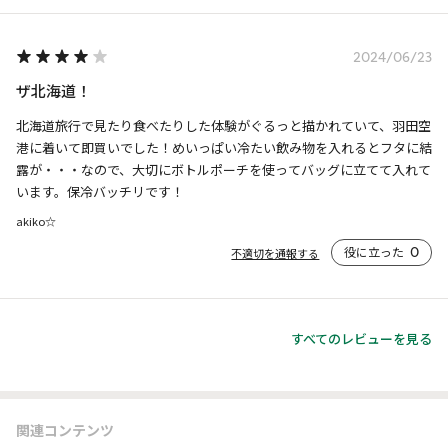
2024/06/23
ザ北海道！
北海道旅行で見たり食べたりした体験がぐるっと描かれていて、羽田空
港に着いて即買いでした！めいっぱい冷たい飲み物を入れるとフタに結
露が・・・なので、大切にボトルポーチを使ってバッグに立てて入れて
います。保冷バッチリです！
akiko☆
役に立った
0
不適切を通報する
すべてのレビューを見る
関連コンテンツ