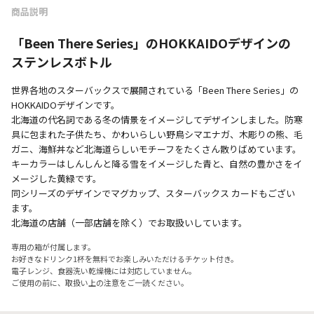
商品説明
「Been There Series」のHOKKAIDOデザインの
ステンレスボトル
世界各地のスターバックスで展開されている「Been There Series」の
HOKKAIDOデザインです。
北海道の代名詞である冬の情景をイメージしてデザインしました。防寒
具に包まれた子供たち、かわいらしい野鳥シマエナガ、木彫りの熊、毛
ガニ、海鮮丼など北海道らしいモチーフをたくさん散りばめています。
キーカラーはしんしんと降る雪をイメージした青と、自然の豊かさをイ
メージした黄緑です。
同シリーズのデザインでマグカップ、スターバックス カードもござい
ます。
北海道の店舗（一部店舗を除く）でお取扱いしています。
専用の箱が付属します。
お好きなドリンク1杯を無料でお楽しみいただけるチケット付き。
電子レンジ、食器洗い乾燥機には対応していません。
ご使用の前に、取扱い上の注意をご一読ください。