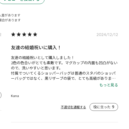
人差があります
場合があります
2
2024/12/12
友達の結婚祝いに購入！
友達の結婚祝いとして購入しました！

2色の色合いがとても素敵です。マグカップの内面も凹凸がない
ので、洗いやすいと思います。

付属でついてくるショッパーバッグは普通のスタバのショッパ
ーバッグではなく、黒リザーブの袋で、とても高級がありまし
たので、お祝いプレゼントには最適でした。マグカップのラッ
もっと見る
ピングもとても綺麗でリボンもすごくオシャレでした！

また他のお祝いプレゼントとしても購入したい商品の1つです。
Kana
役に立った
9
不適切を通報する