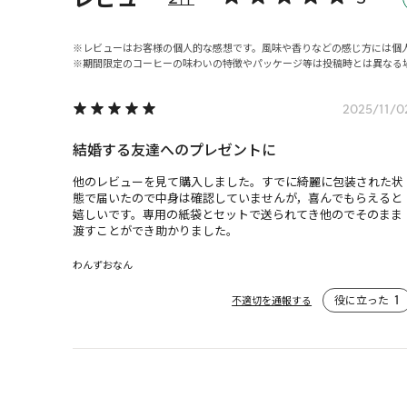
レビューはお客様の個人的な感想です。風味や香りなどの感じ方には個
期間限定のコーヒーの味わいの特徴やパッケージ等は投稿時とは異なる
2025/11/0
結婚する友達へのプレゼントに
他のレビューを見て購入しました。すでに綺麗に包装された状
態で届いたので中身は確認していませんが，喜んでもらえると
嬉しいです。専用の紙袋とセットで送られてき他のでそのまま
渡すことができ助かりました。
わんずおなん
役に立った
1
不適切を通報する