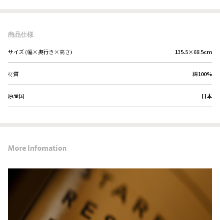
商品仕様
サイズ (幅×奥行き×高さ)
135.5×68.5cm
材質
綿100%
原産国
日本
More Infomation