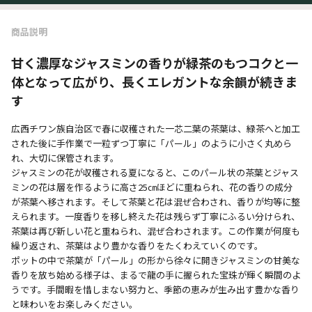
商品説明
甘く濃厚なジャスミンの香りが緑茶のもつコクと一
体となって広がり、長くエレガントな余韻が続きま
す
広西チワン族自治区で春に収穫された一芯二葉の茶葉は、緑茶へと加工
された後に手作業で一粒ずつ丁寧に「パール」のように小さく丸めら
れ、大切に保管されます。
ジャスミンの花が収穫される夏になると、このパール状の茶葉とジャス
ミンの花は層を作るように高さ25㎝ほどに重ねられ、花の香りの成分
が茶葉へ移されます。そして茶葉と花は混ぜ合わされ、香りが均等に整
えられます。一度香りを移し終えた花は残らず丁寧にふるい分けられ、
茶葉は再び新しい花と重ねられ、混ぜ合わされます。この作業が何度も
繰り返され、茶葉はより豊かな香りをたくわえていくのです。
ポットの中で茶葉が「パール」の形から徐々に開きジャスミンの甘美な
香りを放ち始める様子は、まるで龍の手に握られた宝珠が輝く瞬間のよ
うです。手間暇を惜しまない努力と、季節の恵みが生み出す豊かな香り
と味わいをお楽しみください。