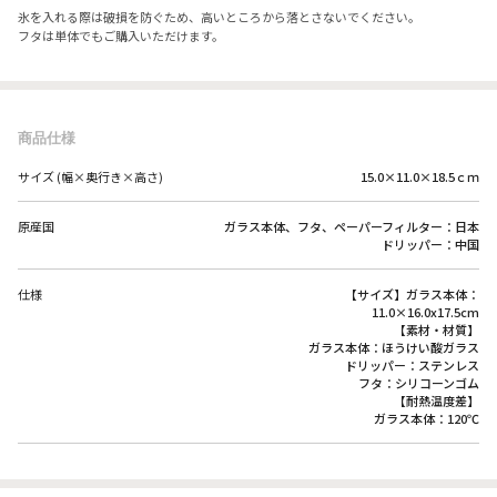
氷を入れる際は破損を防ぐため、高いところから落とさないでください。
フタは単体でもご購入いただけます。
商品仕様
サイズ (幅×奥行き×高さ)
15.0×11.0×18.5ｃｍ
原産国
ガラス本体、フタ、ペーパーフィルター：日本
ドリッパー：中国
仕様
【サイズ】ガラス本体：
11.0×16.0x17.5cm
【素材・材質】
ガラス本体：ほうけい酸ガラス
ドリッパー：ステンレス
フタ：シリコーンゴム
【耐熱温度差】
ガラス本体：120℃