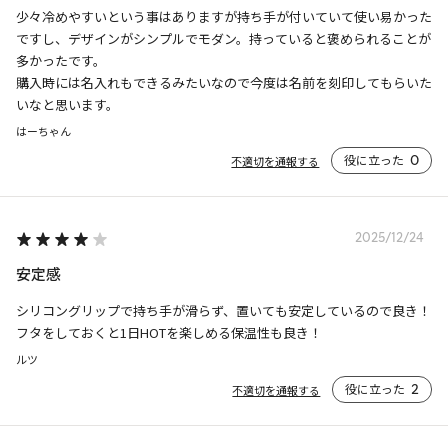
少々冷めやすいという事はありますが持ち手が付いていて使い易かった
ですし、デザインがシンプルでモダン。持っていると褒められることが
多かったです。

購入時には名入れもできるみたいなので今度は名前を刻印してもらいた
いなと思います。
はーちゃん
役に立った
0
不適切を通報する
2025/12/24
安定感
シリコングリップで持ち手が滑らず、置いても安定しているので良き！

フタをしておくと1日HOTを楽しめる保温性も良き！
ルツ
役に立った
2
不適切を通報する