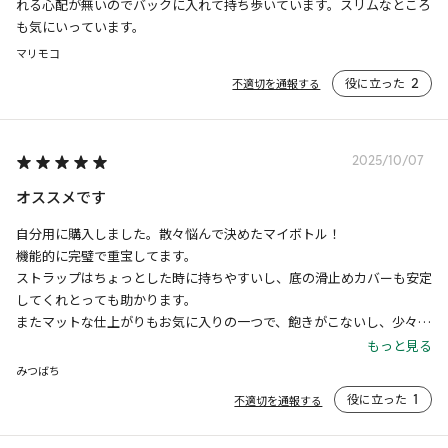
れる心配が無いのでバックに入れて持ち歩いています。スリムなところ
も気にいっています。
マリモコ
役に立った
2
不適切を通報する
2025/10/07
オススメです
自分用に購入しました。散々悩んで決めたマイボトル！

機能的に完璧で重宝してます。

ストラップはちょっとした時に持ちやすいし、底の滑止めカバーも安定
してくれとっても助かります。

またマットな仕上がりもお気に入りの一つで、飽きがこないし、少々ぶ
つけても凹まないし剥がれたりしませんので強度もバッチリ。

もっと見る
もちろん、保温も保冷も表記より長く保ちます。
みつばち
役に立った
1
不適切を通報する