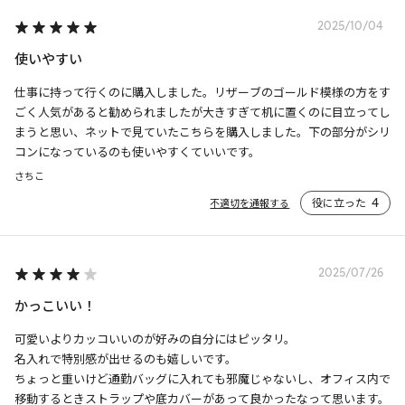
2025/10/04
使いやすい
仕事に持って行くのに購入しました。リザーブのゴールド模様の方をす
ごく人気があると勧められましたが大きすぎて机に置くのに目立ってし
まうと思い、ネットで見ていたこちらを購入しました。下の部分がシリ
コンになっているのも使いやすくていいです。
さちこ
役に立った
4
不適切を通報する
2025/07/26
かっこいい！
可愛いよりカッコいいのが好みの自分にはピッタリ。

名入れで特別感が出せるのも嬉しいです。

ちょっと重いけど通勤バッグに入れても邪魔じゃないし、オフィス内で
移動するときストラップや底カバーがあって良かったなって思います。