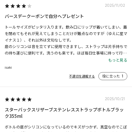
2025/11/02
バースデークーポンで自分へプレゼント
トールサイズがピッタリ入ります。飲み口にリップが着いてしまい、蓋
を閉めてもそれが見えてしまうことだけが難点なのですが（ゆえに星マ
イナス１）、それ以外は文句なしです。

底のシリコンは音を立てずに使用できますし、ストラップは片手持ちで
の持ち運びに便利です。洗うのも楽です。ほぼ毎日仕事場に持って行っ
ています。デスクにお気に入りのものがあると、気持ちもあがります。

もっと見る
お気に入りのネコのピクトグラムと、尊敬するスポーツ選手の名言を入
isaki
れました。
役に立った
1
不適切を通報する
2025/10/21
スターバックスリザーブステンレスストラップボトルブラッ
ク355ml
ボトルの底がシリコンになっているのでキズがつかず、真空なのでこぼ