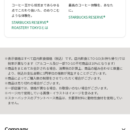
コーヒー豆から焙煎まであらゆる
最高のコーヒー体験を、あなた
点でこだわり抜いた、のめりこむ
に。
ような体験を。
STARBUCKS RESERVE®
STARBUCKS RESERVE®
ROASTERY TOKYOとは
表示価格はすべて店内飲食価格（税込）です。店内飲食とTO GO(お持ち帰り)では
税率が異なります（アルコール及び一部TO GO不可商品は10%となります）
商品をまとめてお会計される場合、消費税の計算上、商品の組み合わせと数量に
より、税込お支払金額に1円単位の端数が発生することがございます。
商品によってご購入数の制限をさせていただく場合がございます。
商品は売り切れの場合がございます。
一部店舗では、価格が異なる場合、お取扱いのない場合がございます。
ページ内で使用している画像・イラストはイメージを含みます。
スターバックスのプラントベース商品は、主要原材料に動物性食材を使用してい
ません。
Company