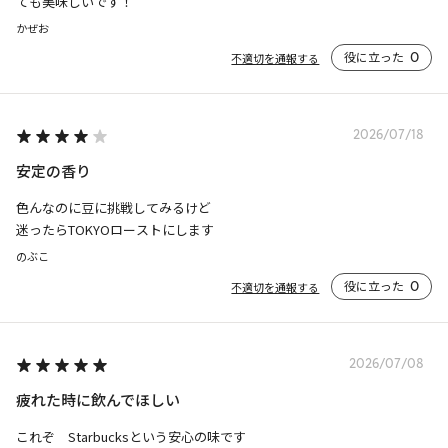
ても美味しいです！
かぜお
役に立った
0
不適切を通報する
2026/07/18
安定の香り
色んなのに豆に挑戦してみるけど

迷ったらTOKYOローストにします
のぶこ
役に立った
0
不適切を通報する
2026/07/08
疲れた時に飲んでほしい
これぞ　Starbucksという安心の味です
