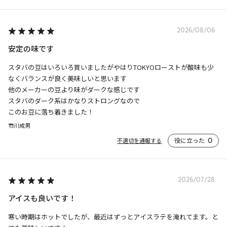
2026/08/06
安定の味です
スタバの豆はいろいろ買いましたがやはりTOKYOローストが酸味も少
なくバランスが良く美味しいと思います

他のメーカーの豆より味がダークな感じです

スタバのダーク系はかなりストロングなので

このお豆に落ち着きました！
市川成男
役に立った
0
不適切を通報する
2026/07/28
アイスも良いです！
寒い時期はホットでしたが、最近はずっとアイスラテを淹れてます。と