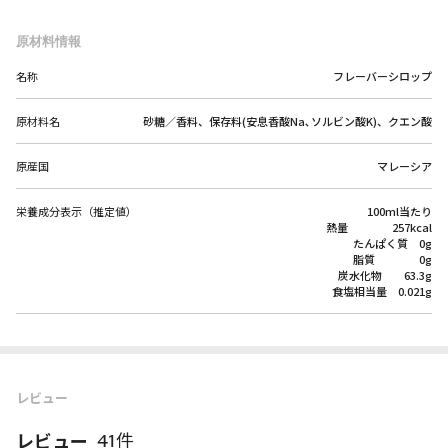
原材料情報
名称
フレーバーシロップ
原材料名
砂糖／香料、保存料(安息香酸Na､ソルビン酸K)、クエン酸
原産国
マレーシア
栄養成分表示（推定値）
100ml当たり
熱量 257kcal
たんぱく質 0g
脂質 0g
炭水化物 63.3g
食塩相当量 0.021g
レビュー
レビュー
41件