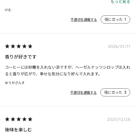
優しい香りが最高ですね。

もっと見る
ただ、あまり認知されていないのか、

けむ
購入時点での賞味期限があと1か月だったのは

役に立った
1
不適切を通報する
残念でした。（製造から11か月経過）

まだ試されていない方は、ぜひ！
2026/01/11
香りが好きです
コーヒーには砂糖を入れない派ですが、ヘーゼルナッツシロップは入れ
ると香りが広がり、幸せな気分になり好んで入れます。
ゆうかざんす
役に立った
3
不適切を通報する
2025/12/28
後味を楽しむ