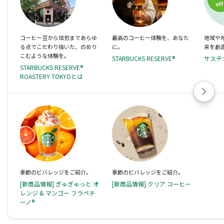
コーヒー豆から焙煎まであらゆ
最高のコーヒー体験を、あなた
地域や
る点でこだわり抜いた、のめり
に。
来を創
こむような体験を。
STARBUCKS RESERVE®
サステ
STARBUCKS RESERVE®
ROASTERY TOKYOとは
季節のビバレッジをご紹介。
季節のビバレッジをご紹介。
[新商品情報] ぎゅぎゅっと オ
[新商品情報] クリア コーヒー
レンジ & マンゴー フラペチ
ーノ®