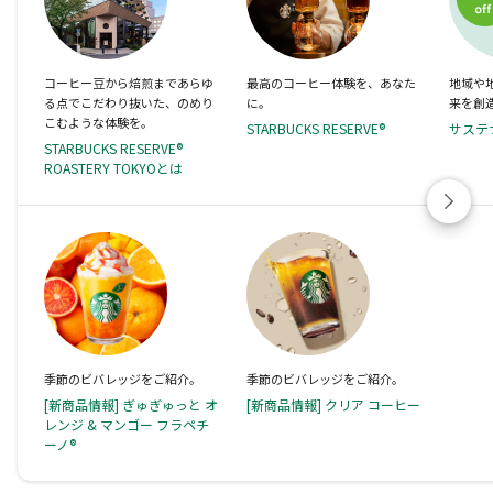
コーヒー豆から焙煎まであらゆ
最高のコーヒー体験を、あなた
地域や
る点でこだわり抜いた、のめり
に。
来を創
こむような体験を。
STARBUCKS RESERVE®
サステ
STARBUCKS RESERVE®
ROASTERY TOKYOとは
季節のビバレッジをご紹介。
季節のビバレッジをご紹介。
[新商品情報] ぎゅぎゅっと オ
[新商品情報] クリア コーヒー
レンジ & マンゴー フラペチ
ーノ®