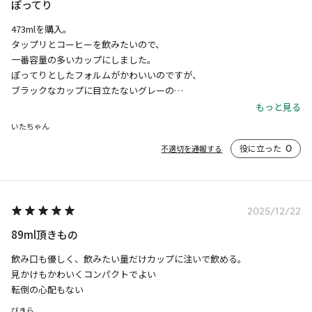
ぽってり
473mlを購入。

タップリとコーヒーを飲みたいので、

一番容量の多いカップにしました。

ぽってりとしたフォルムがかわいいのですが、

ブラックなカップに目立たないグレーの

リザーブマークがしぶくかっこいい！

もっと見る
飲みやすい、マグカップです。
いたちゃん
役に立った
0
不適切を通報する
2025/12/22
89ml頂きもの
飲み口も優しく、飲みたい量だけカップに注いで飲める。

見かけもかわいくコンパクトでよい

転倒の心配もない
びきら