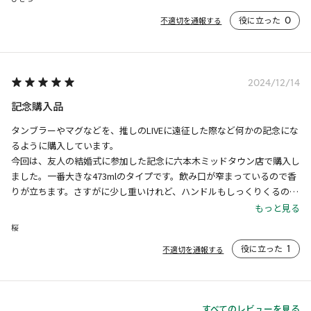
役に立った
0
不適切を通報する
2024/12/14
記念購入品
タンブラーやマグなどを、推しのLIVEに遠征した際など何かの記念にな
るように購入しています。

今回は、友人の結婚式に参加した記念に六本木ミッドタウン店で購入し
ました。一番大きな473mlのタイプです。飲み口が窄まっているので香
りが立ちます。さすがに少し重いけれど、ハンドルもしっくりくるので
痛くないし、または両手で包むようにして飲めば問題なし！具沢山のス
もっと見る
ープにも良さそうです。

桜
これを使うたびに今日の出来事を思い出すので、将来的にも楽しみで
役に立った
1
不適切を通報する
す。
すべてのレビューを見る