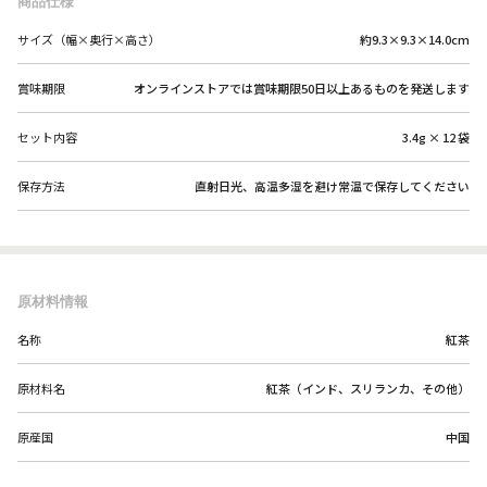
商品仕様
サイズ（幅×奥行×高さ）
約9.3×9.3×14.0cm
賞味期限
オンラインストアでは賞味期限50日以上あるものを発送します
セット内容
3.4g × 12 袋
保存方法
直射日光、高温多湿を避け常温で保存してください
原材料情報
名称
紅茶
原材料名
紅茶（インド、スリランカ、その他）
原産国
中国