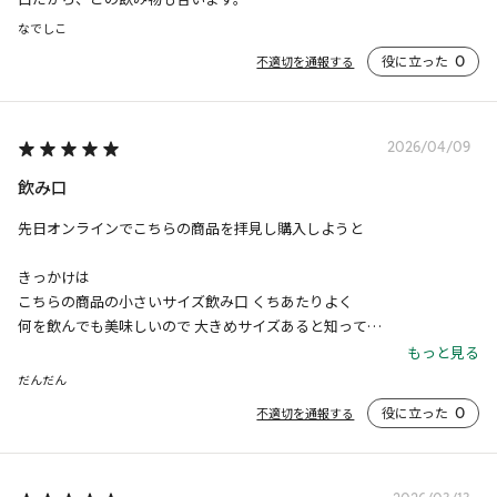
なでしこ
役に立った
0
不適切を通報する
2026/04/09
飲み口
先日オンラインでこちらの商品を拝見し購入しようと

きっかけは

こちらの商品の小さいサイズ飲み口 くちあたりよく

何を飲んでも美味しいので 大きめサイズあると知って

先日 とある店舗にて 店頭にはならんでいなかったが

もっと見る
尋ねると探してくれて 在庫あり 購入することができました  この大きさ
だんだん
で スタバのマグカップが1400円で買えるなんて最高です  愛用していき
役に立った
0
不適切を通報する
ます