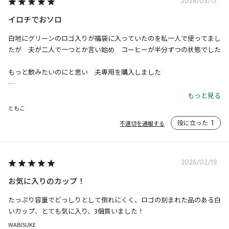
2026/03/13
イロチでおソロ
白地にグリーンのロゴ入りが福袋に入っていたのを私一人で使ってまし
たが　夫が二人で一つとか言い始め　コーヒーが半分ずつの状態でした

もっと飲みたいのにと思い　夫専用を購入しました

今回買ったのは私のより大きいなので　ラテを飲む時借りてます

もっと見る
たっぷり飲めて助かります

ともこ
役に立った
1
不適切を通報する
ありがとうございました
2026/02/19
お気に入りのカップ！
たっぷり容量でどっしりとして倒れにくく、ロゴの刻まれた品のある白
いカップ、とても気に入り、3個買いました！
WABISUKE